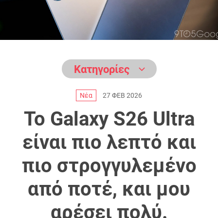
Κατηγορίες
Ανταλλακτικά
Νέα
27 ΦΕΒ 2026
Επισκευές
Το Galaxy S26 Ultra
Νέα
είναι πιο λεπτό και
πιο στρογγυλεμένο
από ποτέ, και μου
αρέσει πολύ.