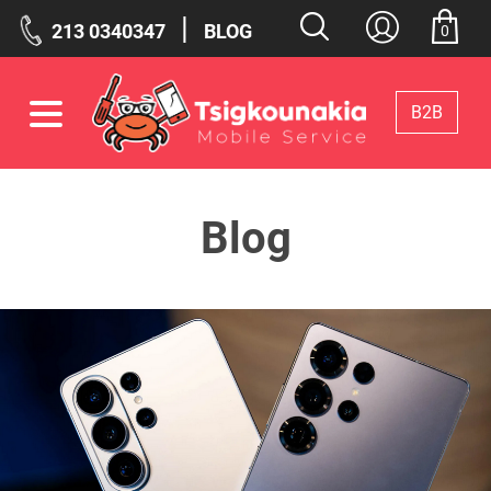
|
213 0340347
BLOG
0
Β2Β
Φίλτρα
Blog
Επιλεγμένα Φίλτρα