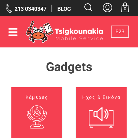
|
213 0340347
BLOG
0
Β2Β
Φίλτρα
Gadgets
Επιλεγμένα Φίλτρα
Κάμερες
Ήχος & Εικόνα