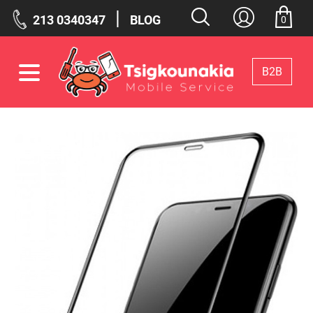
|
213 0340347
BLOG
0
Β2Β
Φίλτρα
Επιλεγμένα Φίλτρα