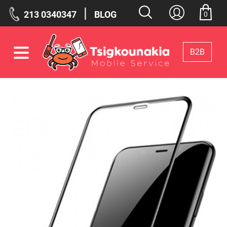
|
213 0340347
BLOG
0
Β2Β
Φίλτρα
Επιλεγμένα Φίλτρα