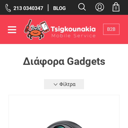
|
213 0340347
BLOG
0
Β2Β
Φίλτρα
Διάφορα Gadgets
Επιλεγμένα Φίλτρα
Φίλτρα