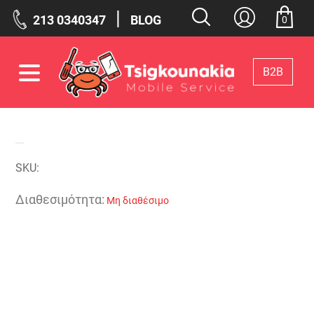
|
213 0340347
BLOG
0
Β2Β
Φίλτρα
Επιλεγμένα Φίλτρα
SKU:
Διαθεσιμότητα:
Μη διαθέσιμο