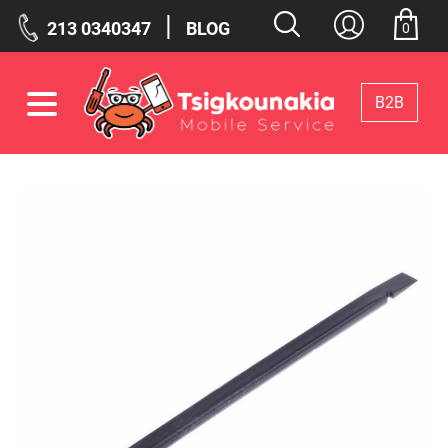
|
213 0340347
BLOG
0
Β2Β
Φίλτρα
Επιλεγμένα Φίλτρα