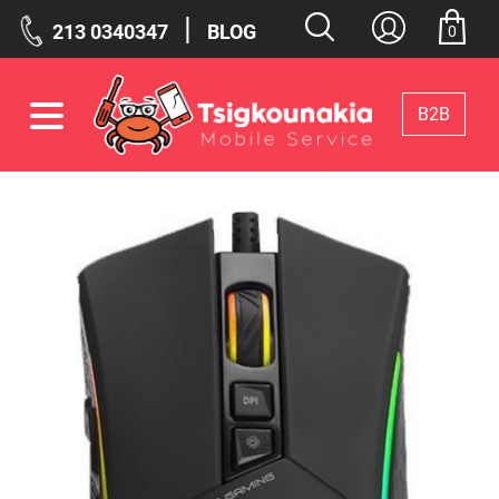
|
213 0340347
BLOG
0
Β2Β
Φίλτρα
Επιλεγμένα Φίλτρα