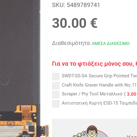
SKU:
5489789741
30.00 €
Διαθεσιμότητα:
ΑΜΕΣΑ ΔΙΑΘΕΣΙΜΟ
Για να το φτιάξεις μόνος σου,
SWDT-SS-SA Secure Grip Pointed Twe
Craft Knife Graver Handle with No.11
(
Scraper / Pry Tool Μεταλλικό
3.00
Αντιστατική Κυρτή ESD-15 Τσιμπίδα