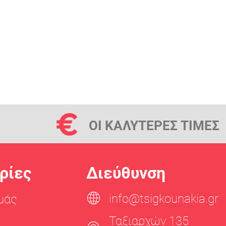
ΟΙ ΚΑΛΥΤΕΡΕΣ ΤΙΜΕΣ
ρίες
Διεύθυνση
info@tsigkounakia.gr
μάς
Ταξιαρχών 135