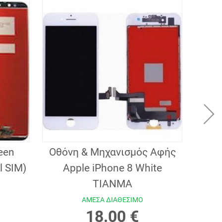
een
Οθόνη & Μηχανισμός Αφής
Οθό
l SIM)
Apple iPhone 8 White
Με Π
TIANMA
ΑΜΕΣΑ ΔΙΑΘΕΣΙΜΟ
18.00 €