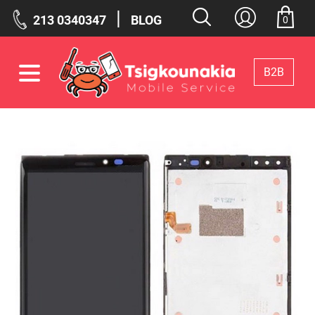
|
213 0340347
BLOG
0
Β2Β
Φίλτρα
Επιλεγμένα Φίλτρα