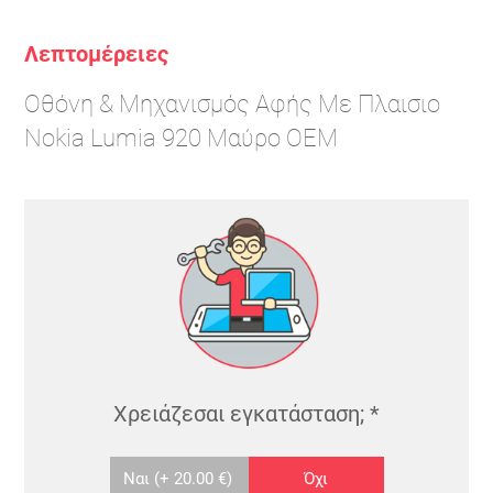
Λεπτομέρειες
Οθόνη & Μηχανισμός Αφής Με Πλαισιο
Nokia Lumia 920 Μαύρo OEM
Χρειάζεσαι εγκατάσταση;
*
Ναι
(+ 20.00 €)
Όχι