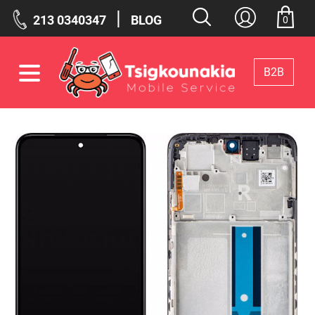
|
213 0340347
BLOG
0
Β2Β
Φίλτρα
Επιλεγμένα Φίλτρα