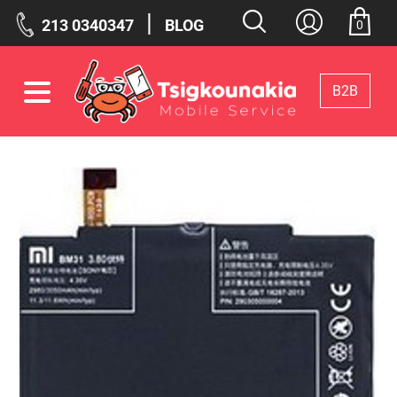
|
213 0340347
BLOG
0
Β2Β
Φίλτρα
Επιλεγμένα Φίλτρα