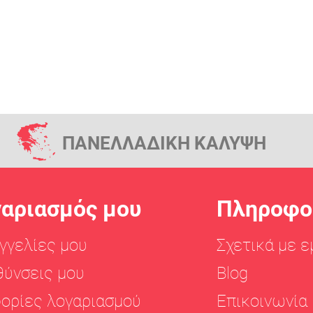
ΠΑΝΕΛΛΑΔΙΚΗ ΚΑΛΥΨΗ
γαριασμός μου
Πληροφο
γγελίες μου
Σχετικά με ε
θύνσεις μου
Blog
ορίες λογαριασμού
Επικοινωνία