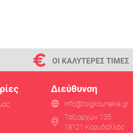
ΟΙ ΚΑΛΥΤΕΡΕΣ ΤΙΜΕΣ
ρίες
Διεύθυνση
info@tsigkounakia.gr
μάς
Ταξιαρχών 135
18121 Κορυδαλλός