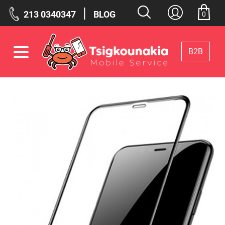
|
213 0340347
BLOG
0
Β2Β
Φίλτρα
Επιλεγμένα Φίλτρα