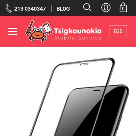
|
213 0340347
BLOG
0
Β2Β
Φίλτρα
Επιλεγμένα Φίλτρα